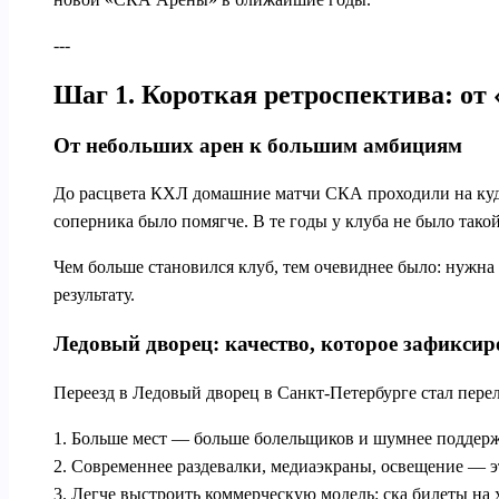
---
Шаг 1. Короткая ретроспектива: от
От небольших арен к большим амбициям
До расцвета КХЛ домашние матчи СКА проходили на куда 
соперника было помягче. В те годы у клуба не было тако
Чем больше становился клуб, тем очевиднее было: нужна 
результату.
Ледовый дворец: качество, которое зафиксир
Переезд в Ледовый дворец в Санкт‑Петербурге стал перел
1. Больше мест — больше болельщиков и шумнее поддерж
2. Современнее раздевалки, медиаэкраны, освещение — эт
3. Легче выстроить коммерческую модель: ска билеты на х