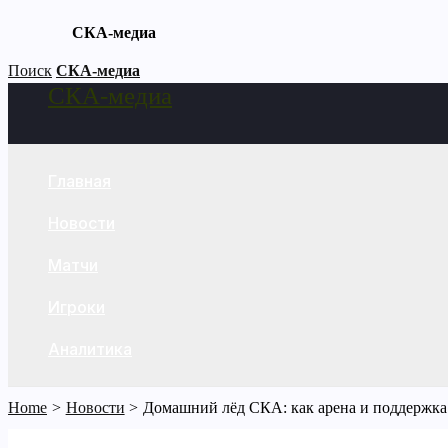
СКА-медиа
Skip
Поиск
СКА-медиа
СКА-медиа
to
Search
content
Главная
Новости
Матчи
Игроки
Аналитика
Home
Новости
Домашний лёд СКА: как арена и поддержка 