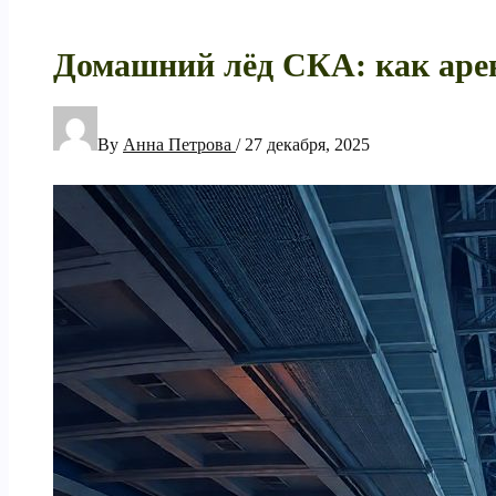
Домашний лёд СКА: как арен
By
Анна Петрова
/
27 декабря, 2025