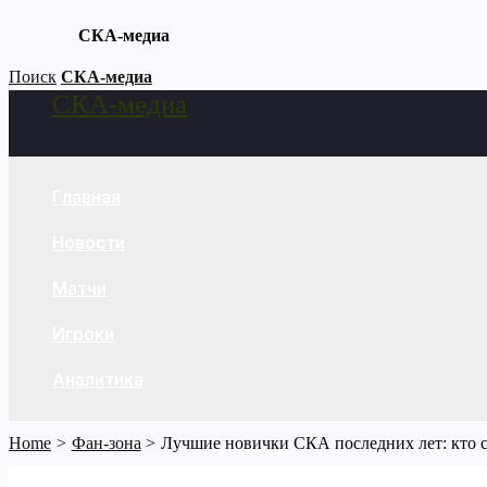
СКА-медиа
Skip
Поиск
СКА-медиа
СКА-медиа
to
Search
content
Главная
Новости
Матчи
Игроки
Аналитика
Home
Фан-зона
Лучшие новички СКА последних лет: кто 