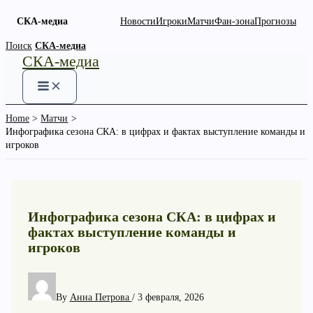
СКА-медиа
Новости
Игроки
Матчи
Фан-зона
Прогнозы
Skip
Поиск
СКА-медиа
СКА-медиа
to
content
Home
Матчи
Инфографика сезона СКА: в цифрах и фактах выступление команды и
игроков
Инфографика сезона СКА: в цифрах и
фактах выступление команды и
игроков
By
Анна Петрова
/
3 февраля, 2026