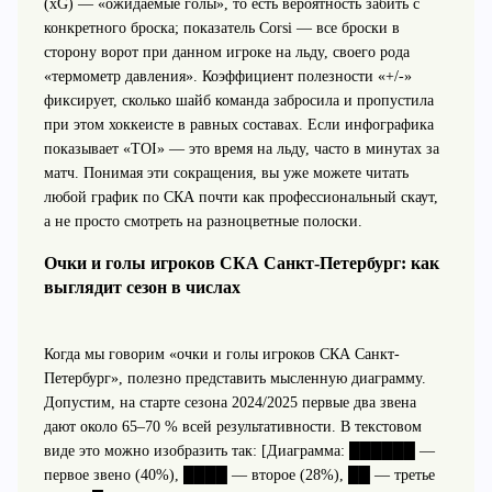
(xG) — «ожидаемые голы», то есть вероятность забить с
конкретного броска; показатель Corsi — все броски в
сторону ворот при данном игроке на льду, своего рода
«термометр давления». Коэффициент полезности «+/-»
фиксирует, сколько шайб команда забросила и пропустила
при этом хоккеисте в равных составах. Если инфографика
показывает «TOI» — это время на льду, часто в минутах за
матч. Понимая эти сокращения, вы уже можете читать
любой график по СКА почти как профессиональный скаут,
а не просто смотреть на разноцветные полоски.
Очки и голы игроков СКА Санкт-Петербург: как
выглядит сезон в числах
Когда мы говорим «очки и голы игроков СКА Санкт-
Петербург», полезно представить мысленную диаграмму.
Допустим, на старте сезона 2024/2025 первые два звена
дают около 65–70 % всей результативности. В текстовом
виде это можно изобразить так: [Диаграмма: ██████ —
первое звено (40%), ████ — второе (28%), ██ — третье