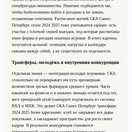
спецбригадах меньшинства. Новички подбираются так,
чтобы безболезненно войти в ротацию и не ломать
отлаженные сочетания. Расписание матчей СКА Санкт-
Петербург сезон 2024 2025 тоже учитывается заранее: есть
участки с плотной серией выездов, под которые рассчитаны
пики формы и ротация опытных игроков. В итоге картина
получается цельной: селекция, нагрузка и календарь
связаны между собой, а не существуют по отдельности.
Трансферы, молодёжь и внутренняя конкуренция
Отдельная линия — интеграция молодых игрококов. СКА
сознательно не перекрывает им путь чрезмерным
количеством зрелых форвардов среднего уровня. Часть
вакансий на флангах и в нижних звеньях остаётся под тех,
кого тренерский штаб планирует подтягивать из системы
ВХЛ и МХК. Это делает СКА Санкт-Петербург трансферы
2024 2025 более адресными: клуб не закрывает все дыры
покупками, а закладывает пространство для роста своих
кадров. В результате конкуренция становится
трёхуровневой: за место в основе борются не только