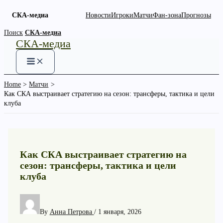
СКА-медиа
Новости
Игроки
Матчи
Фан-зона
Прогнозы
Skip
Поиск
СКА-медиа
СКА-медиа
to
content
Home
Матчи
Как СКА выстраивает стратегию на сезон: трансферы, тактика и цели
клуба
Как СКА выстраивает стратегию на
сезон: трансферы, тактика и цели
клуба
By
Анна Петрова
/
1 января, 2026