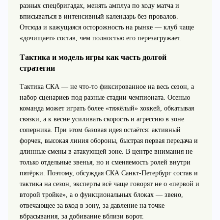
разных спецбригадах, менять амплуа по ходу матча и
вписываться в интенсивный календарь без провалов.
Отсюда и кажущаяся осторожность на рынке — клуб чаще
«дочищает» состав, чем полностью его перезагружает.
Тактика и модель игры как часть долгой
стратегии
Тактика СКА — не что‑то фиксированное на весь сезон, а
набор сценариев под разные стадии чемпионата. Осенью
команда может играть более «тяжёлый» хоккей, обкатывая
связки, а к весне усиливать скорость и агрессию в зоне
соперника. При этом базовая идея остаётся: активный
форчек, высокая линия обороны, быстрая первая передача и
длинные смены в атакующей зоне. В центре внимания не
только отдельные звенья, но и сменяемость ролей внутри
пятёрки. Поэтому, обсуждая СКА Санкт-Петербург состав и
тактика на сезон, эксперты всё чаще говорят не о «первой и
второй тройке», а о функциональных блоках — звено,
отвечающее за вход в зону, за давление на точке
вбрасывания, за добивание вблизи ворот.