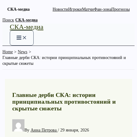
СКА-медиа
Новости
Игроки
Матчи
Фан-зона
Прогнозы
Skip
Поиск
СКА-медиа
СКА-медиа
to
content
Home
News
Главные дерби СКА: истории принципиальных противостояний и
скрытые сюжеты
Главные дерби СКА: истории
принципиальных противостояний и
скрытые сюжеты
By
Анна Петрова
/
29 января, 2026