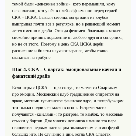
темой были «денежные войны»: кого переманили, кому
переплатили, кто ушёл в плей‑офф именно перед серией
СКА – ЦСКА. Бывали сезоны, когда один из клубов
выигрывал почти всё в регулярке, но в решающий момент
летел именно в дерби. Отсюда феномен: болельщик может
спокойно принять поражение от любого другого соперника,
но не от этого. Поэтому в день СКА ЦСКА дерби
расписание и билеты изучают заранее, чтобы точно
оказаться на трибуне.
Шаг 4. СКА – Спартак: эмоциональные качели и
фанатский драйв
Если игры с ЦСКА — про статус, то матчи со Спартаком —
про эмоции. Московский клуб традиционно опирается на
яркое, местами хулиганское фанатское ядро, и петербуржцам
это только подливает масла в огонь. Встречи часто
получаются «качелями»: то разгром, то камбэк, то массовые
стычки у бортов. Для многих новичков именно эта пара
становится первым настоящим знакомством с атмосферой
больших игр. Не случайно в дни, когда СКА Спартак