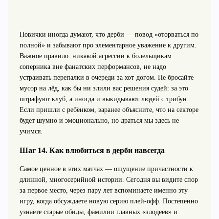
Новички иногда думают, что дерби — повод «оторваться по
полной» и забывают про элементарное уважение к другим.
Важное правило: никакой агрессии к болельщикам
соперника вне фанатских перформансов, не надо
устраивать перепалки в очереди за хот‑догом. Не бросайте
мусор на лёд, как бы ни злили вас решения судей: за это
штрафуют клуб, а иногда и выкидывают людей с трибун.
Если пришли с ребёнком, заранее объясните, что на секторе
будет шумно и эмоционально, но драться мы здесь не
учимся.
Шаг 14. Как влюбиться в дерби навсегда
Самое ценное в этих матчах — ощущение причастности к
длинной, многосерийной истории. Сегодня вы видите спор
за первое место, через пару лет вспоминаете именно эту
игру, когда обсуждаете новую серию плей‑офф. Постепенно
узнаёте старые обиды, фамилии главных «злодеев» и