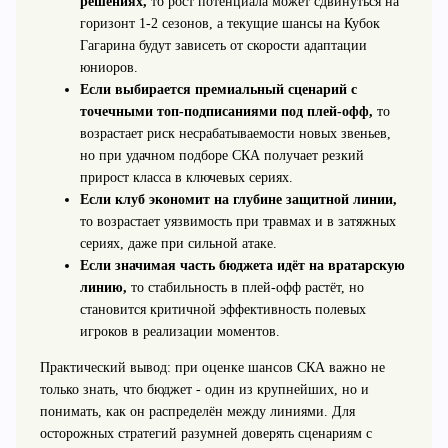
решениях,
то рост потенциала может сдвинуться на
горизонт 1-2 сезонов, а текущие шансы на Кубок
Гагарина будут зависеть от скорости адаптации
юниоров.
Если выбирается премиальный сценарий с
точечными топ‑подписаниями под плей‑офф,
то
возрастает риск несрабатываемости новых звеньев,
но при удачном подборе СКА получает резкий
прирост класса в ключевых сериях.
Если клуб экономит на глубине защитной линии,
то возрастает уязвимость при травмах и в затяжных
сериях, даже при сильной атаке.
Если значимая часть бюджета идёт на вратарскую
линию,
то стабильность в плей‑офф растёт, но
становится критичной эффективность полевых
игроков в реализации моментов.
Практический вывод: при оценке шансов СКА важно не
только знать, что бюджет - один из крупнейших, но и
понимать, как он распределён между линиями. Для
осторожных стратегий разумней доверять сценариям с