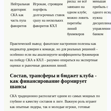
риска: не всё
меньшая
Нейтральная
Игрокам, строящим
завязано на
прибыль с
аудитория:
портфель
одном клубе;
одного исхо
СКА как
долгосрочных ставок
можно ловить
нужна
часть пула
сразу на нескольких
перегибы
дисциплина
фаворитов
фаворитов КХЛ
линий
управлении
букмекеров
банком
Практический вывод: фанатские настроения полезны как
индикатор доверия к команде, но для реальных решений -
особенно если вы анализируете коэффициенты букмекеров
на победу СКА в КХЛ - разумно опираться на экспертные
оценки и рыночные движения линий.
Состав, трансферы и бюджет клуба -
как финансирование формирует
шансы
СКА традиционно располагает одним из самых мощных по
глубине и качеству составов в лиге. Важную роль играют
как опытные лидеры, так и молодые игроки, готовые