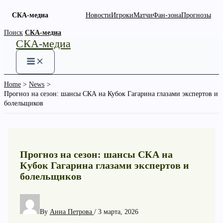
СКА-медиа
Новости
Игроки
Матчи
Фан-зона
Прогнозы
Skip
Поиск
СКА-медиа
СКА-медиа
to
content
Home
News
Прогноз на сезон: шансы СКА на Кубок Гагарина глазами экспертов и
болельщиков
Прогноз на сезон: шансы СКА на
Кубок Гагарина глазами экспертов и
болельщиков
By
Анна Петрова
/
3 марта, 2026