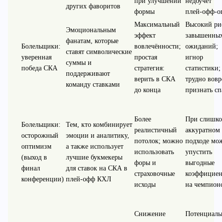
при улучшении
недоучёт
других фаворитов
формы
плей‑офф‑о
Максимальный
Высокий ри
Эмоциональным
эффект
завышенны
фанатам, которые
Болельщики:
вовлечённости;
ожиданий;
ставят символические
уверенная
простая
игнор
суммы и
победа СКА
стратегия:
статистики;
поддерживают
верить в СКА
трудно вовр
команду ставками
до конца
признать сп
Более
При слишк
Болельщики:
Тем, кто комбинирует
реалистичный
аккуратном
осторожный
эмоции и аналитику,
потолок; можно
подходе мо
оптимизм
а также использует
использовать
упустить
(выход в
лучшие букмекеры
форы и
выгодные
финал
для ставок на СКА в
страховочные
коэффицие
конференции)
плей-офф КХЛ
исходы
на чемпион
Снижение
Потенциаль