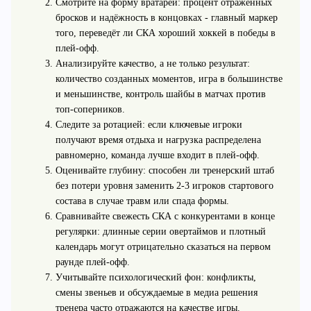
Смотрите на форму вратарей: процент отражённых
бросков и надёжность в концовках - главный маркер
того, переведёт ли СКА хороший хоккей в победы в
плей‑офф.
Анализируйте качество, а не только результат:
количество созданных моментов, игра в большинстве
и меньшинстве, контроль шайбы в матчах против
топ‑соперников.
Следите за ротацией: если ключевые игроки
получают время отдыха и нагрузка распределена
равномерно, команда лучше входит в плей‑офф.
Оценивайте глубину: способен ли тренерский штаб
без потери уровня заменить 2-3 игроков стартового
состава в случае травм или спада формы.
Сравнивайте свежесть СКА с конкурентами в конце
регулярки: длинные серии овертаймов и плотный
календарь могут отрицательно сказаться на первом
раунде плей‑офф.
Учитывайте психологический фон: конфликты,
смены звеньев и обсуждаемые в медиа решения
тренера часто отражаются на качестве игры.