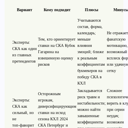
Вариант
Кому подходит
Плюсы
Минус
Учитываются
состав, форма,
календарь;
Не отражает
Тем, кто ориентирует
меньше
фанатскую
Эксперты:
ставки на СКА Кубок
влияния
мотивацию,
СКА как один
Гагарина на
эмоций; ближе
возможный
из главных
взвешенную оценку
к реальным
всплеск фо
претендентов
рисков
коэффициентам
или удачну
букмекеров на
сетку
победу СКА в
КХЛ
Закладывается
Сложнее
Осторожным
риск травм и
психологич
Эксперты:
игрокам,
нестабильности;
верить в кл
СКА как
диверсифицирующим
можно найти
при серии
сильный, но
ставки на исход
завышенные
неудач;
не
сезона КХЛ 2024
коэффициенты
возможен
топ‑фаворит
СКА Петербург и