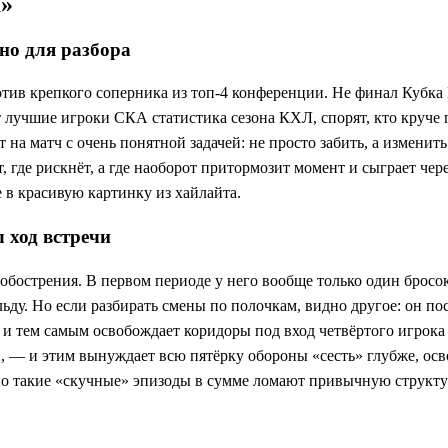
а»
жно для разбора
в крепкого соперника из топ‑4 конференции. Не финал Кубка Г
лучшие игроки СКА статистика сезона КХЛ, спорят, кто круче 
 матч с очень понятной задачей: не просто забить, а изменить 
т, где рискнёт, а где наоборот притормозит момент и сыграет че
е в красивую картинку из хайлайта.
 ход встречи
 обострения. В первом периоде у него вообще только один бросок
 льду. Но если разбирать смены по полочкам, видно другое: он п
а и тем самым освобождает коридоры под вход четвёртого игрока
один, — и этим вынуждает всю пятёрку обороны «сесть» глубже,
но такие «скучные» эпизоды в сумме ломают привычную структу