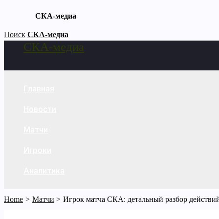
СКА-медиа
Skip
Поиск
СКА-медиа
СКА-медиа
to
Search
content
Главная
Новости
Матчи
Игроки
Аналитика
Home
Матчи
Игрок матча СКА: детальный разбор действий