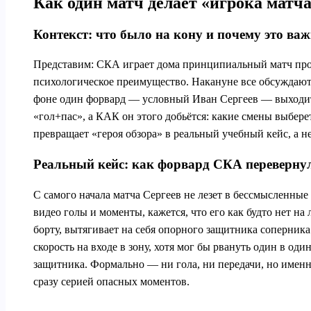
Как один матч делает «игрока матч
Контекст: что было на кону и почему это ва
Представим: СКА играет дома принципиальный матч проти
психологическое преимущество. Накануне все обсуждают 
фоне один форвард — условный Иван Сергеев — выходит на
«гол+пас», а КАК он этого добьётся: какие смены выбере
превращает «героя обзора» в реальный учебный кейс, а н
Реальный кейс: как форвард СКА перевернул
С самого начала матча Сергеев не лезет в бессмысленные
видео голы и моменты, кажется, что его как будто нет на
борту, вытягивает на себя опорного защитника соперник
скорость на входе в зону, хотя мог бы рвануть один в 
защитника. Формально — ни гола, ни передачи, но имен
сразу серией опасных моментов.